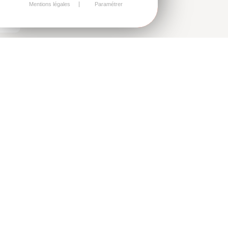
Mentions légales
Paramétrer
CÉLÉBREZ L'ANNIVERSAIRE DE
VOTRE ENFANT
Dans notre parc de loisirs
situé à Fécamp
Choisissez parmi une variété d'activités
passionnantes telles que le parcours
accrobranche, l'aire de jeux, l'Escape Game
Outdoor et le Paintball ou le Gel Blaster pour une