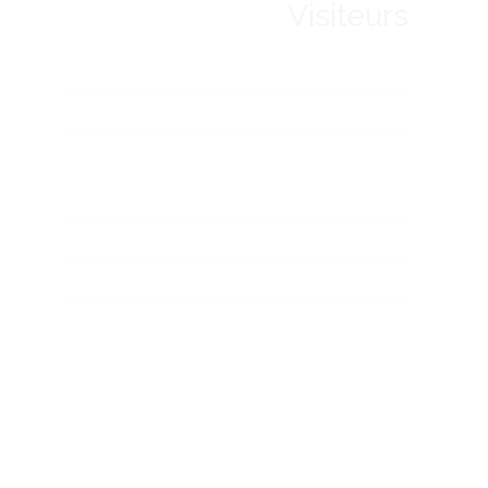
Visiteurs
Horaires et accès
FAQ
Téléchargements
A voir à faire
Visite virtuelle
Bons cadeaux