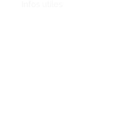
Infos utiles
Qui sommes-nous ?
Tarifs activités
Tarifs hébergements
Demander un devis