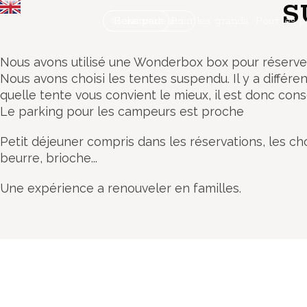
S
Bons cadeaux
Réserver
Le parc
Pour les grands
Pour les p
Nous avons utilisé une Wonderbox box pour réserver
Nous avons choisi les tentes suspendu. Il y a différe
quelle tente vous convient le mieux, il est donc consei
Le parking pour les campeurs est proche
Petit déjeuner compris dans les réservations, les choix 
beurre, brioche...
Une expérience a renouveler en familles.