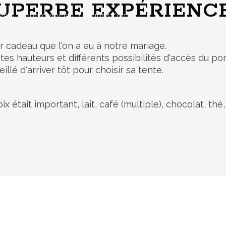
UPERBE EXPÉRIENCE
etits
Hébergements
Groupes
Tarifs
 cadeau que l'on a eu à notre mariage.
ntes hauteurs et différents possibilités d'accès du po
llé d'arriver tôt pour choisir sa tente.
était important, lait, café (multiple), chocolat, thé, j